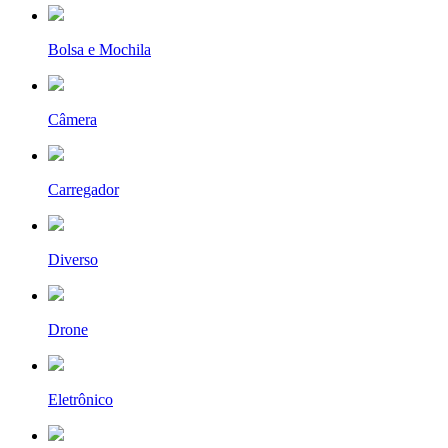
Bolsa e Mochila
Câmera
Carregador
Diverso
Drone
Eletrônico