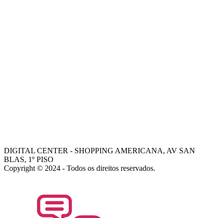
-
VISÃO
-
VALORES
-
FALE COM NOSSOS VENDEDORES
AJUDA
COMO COMPRAR
-
TROCAS E DEVOLUÇÕES
-
PORQUE ESCOLHER A DIGITAL CENTER
-
FALE COM GERENTE
- Dani
- Mohamed
DIGITAL CENTER - SHOPPING AMERICANA, AV SAN
BLAS, 1º PISO
Copyright © 2024 - Todos os direitos reservados.