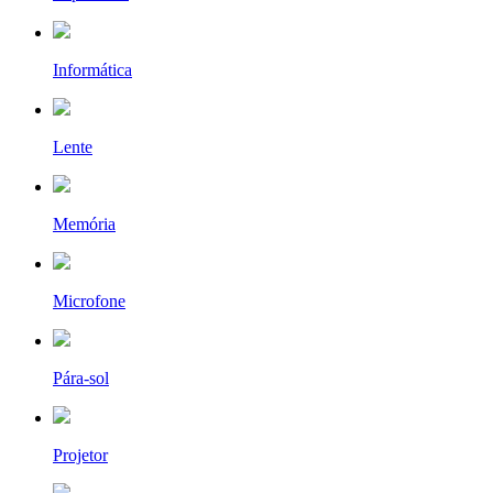
Informática
Lente
Memória
Microfone
Pára-sol
Projetor