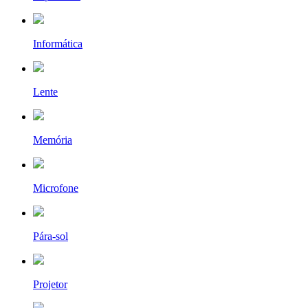
Informática
Lente
Memória
Microfone
Pára-sol
Projetor