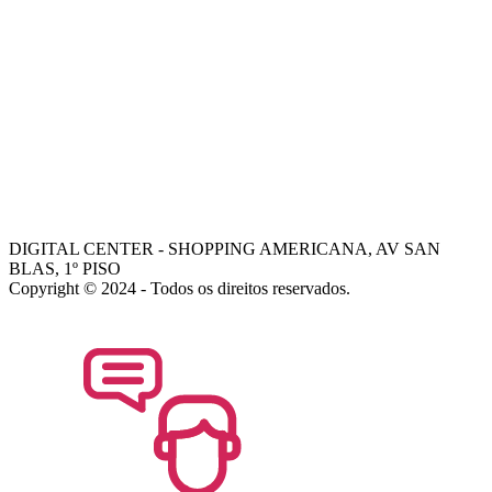
AJUDA
COMO COMPRAR
-
TROCAS E DEVOLUÇÕES
-
PORQUE ESCOLHER A DIGITAL CENTER
-
FALE COM GERENTE
- Dani
- Mohamed
DIGITAL CENTER - SHOPPING AMERICANA, AV SAN
BLAS, 1º PISO
Copyright © 2024 - Todos os direitos reservados.