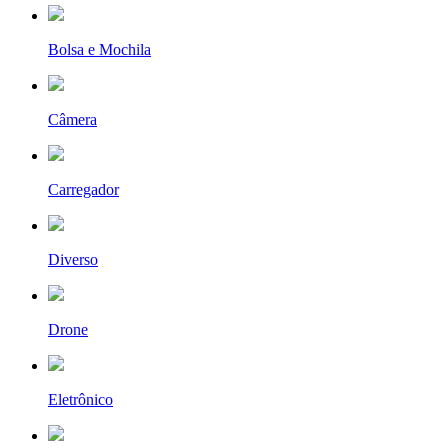
Bolsa e Mochila
Câmera
Carregador
Diverso
Drone
Eletrônico