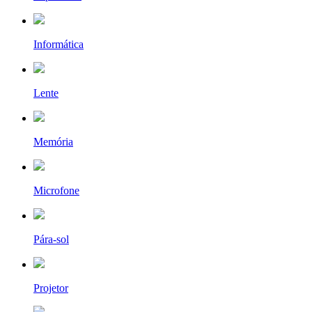
Informática
Lente
Memória
Microfone
Pára-sol
Projetor