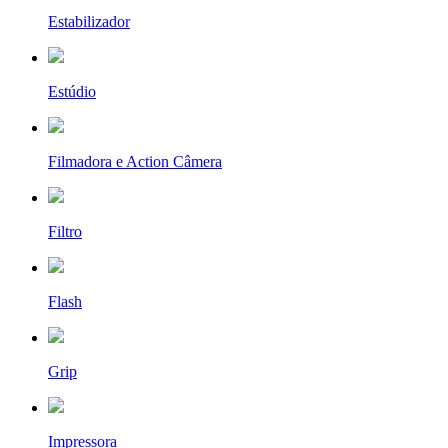
Estabilizador
Estúdio
Filmadora e Action Câmera
Filtro
Flash
Grip
Impressora