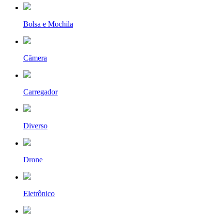
Bolsa e Mochila
Câmera
Carregador
Diverso
Drone
Eletrônico