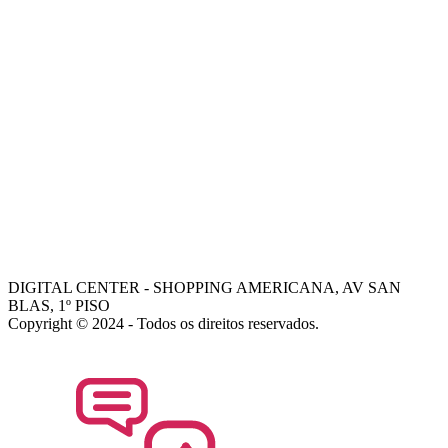
-
VALORES
-
FALE COM NOSSOS VENDEDORES
AJUDA
COMO COMPRAR
-
TROCAS E DEVOLUÇÕES
-
PORQUE ESCOLHER A DIGITAL CENTER
-
FALE COM GERENTE
- Dani
- Mohamed
DIGITAL CENTER - SHOPPING AMERICANA, AV SAN
BLAS, 1º PISO
Copyright © 2024 - Todos os direitos reservados.