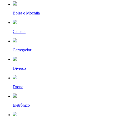
Bolsa e Mochila
Câmera
Carregador
Diverso
Drone
Eletrônico