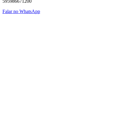
595986671200
Falar no WhatsApp