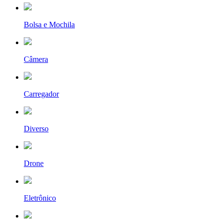
Bolsa e Mochila
Câmera
Carregador
Diverso
Drone
Eletrônico