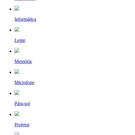
Informática
Lente
Memória
Microfone
Pára-sol
Projetor