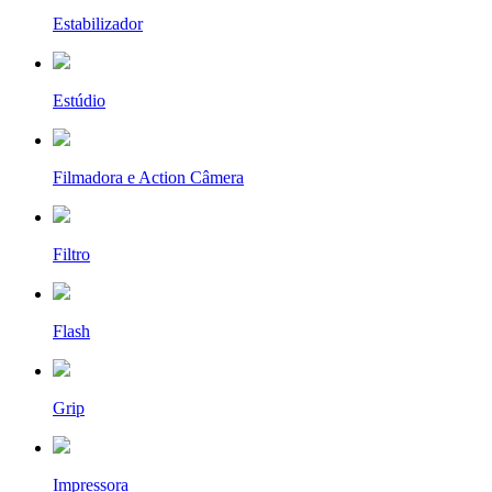
Estabilizador
Estúdio
Filmadora e Action Câmera
Filtro
Flash
Grip
Impressora