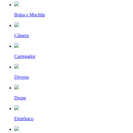
Bolsa e Mochila
Câmera
Carregador
Diverso
Drone
Eletrônico