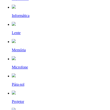
Informática
Lente
Memória
Microfone
Pára-sol
Projetor