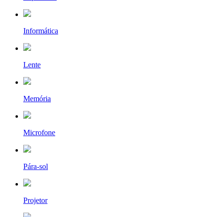
Informática
Lente
Memória
Microfone
Pára-sol
Projetor