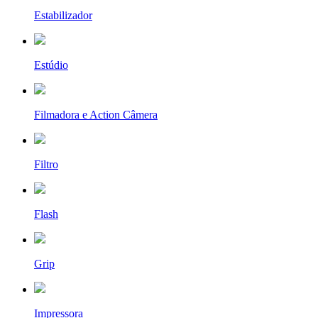
Estabilizador
Estúdio
Filmadora e Action Câmera
Filtro
Flash
Grip
Impressora