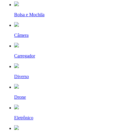
Bolsa e Mochila
Câmera
Carregador
Diverso
Drone
Eletrônico