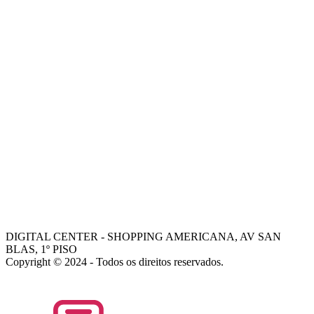
ONDE ESTAMOS
-
MISSÃO
-
VISÃO
-
VALORES
-
FALE COM NOSSOS VENDEDORES
AJUDA
COMO COMPRAR
-
TROCAS E DEVOLUÇÕES
-
PORQUE ESCOLHER A DIGITAL CENTER
-
FALE COM GERENTE
- Dani
- Mohamed
DIGITAL CENTER - SHOPPING AMERICANA, AV SAN
BLAS, 1º PISO
Copyright © 2024 - Todos os direitos reservados.