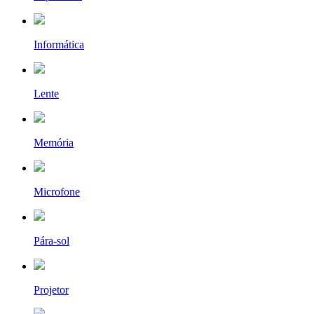
Informática
Lente
Memória
Microfone
Pára-sol
Projetor