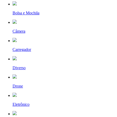
Bolsa e Mochila
Câmera
Carregador
Diverso
Drone
Eletrônico