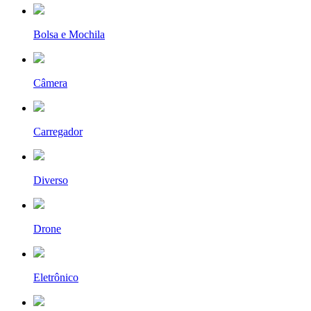
Bolsa e Mochila
Câmera
Carregador
Diverso
Drone
Eletrônico