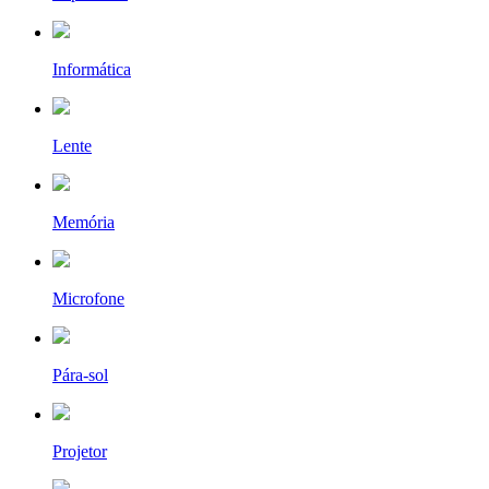
Informática
Lente
Memória
Microfone
Pára-sol
Projetor