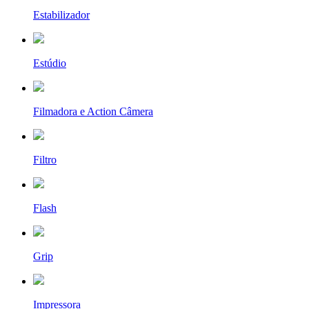
Estabilizador
Estúdio
Filmadora e Action Câmera
Filtro
Flash
Grip
Impressora