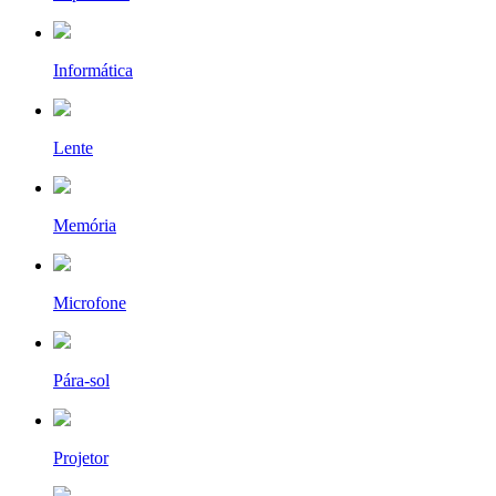
Informática
Lente
Memória
Microfone
Pára-sol
Projetor