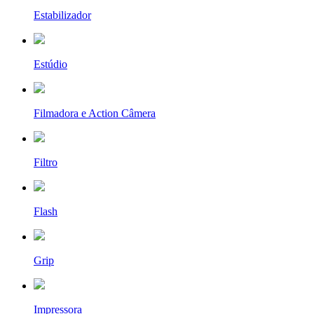
Estabilizador
Estúdio
Filmadora e Action Câmera
Filtro
Flash
Grip
Impressora