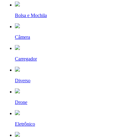
Bolsa e Mochila
Câmera
Carregador
Diverso
Drone
Eletrônico