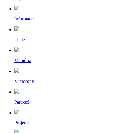
Informática
Lente
Memória
Microfone
Pára-sol
Projetor