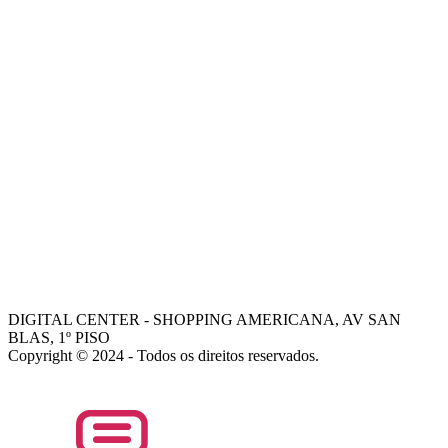
-
MISSÃO
-
VISÃO
-
VALORES
-
FALE COM NOSSOS VENDEDORES
AJUDA
COMO COMPRAR
-
TROCAS E DEVOLUÇÕES
-
PORQUE ESCOLHER A DIGITAL CENTER
-
FALE COM GERENTE
- Dani
- Mohamed
DIGITAL CENTER - SHOPPING AMERICANA, AV SAN
BLAS, 1º PISO
Copyright © 2024 - Todos os direitos reservados.