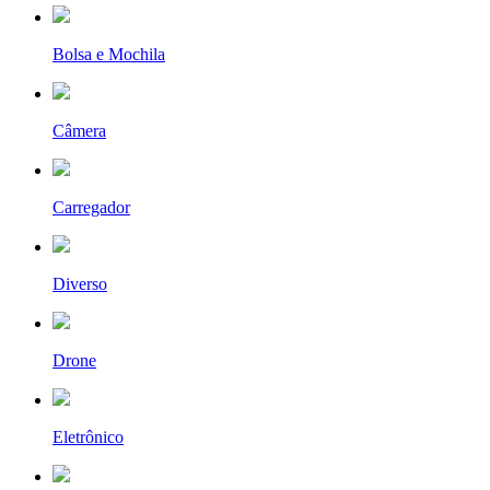
Bolsa e Mochila
Câmera
Carregador
Diverso
Drone
Eletrônico