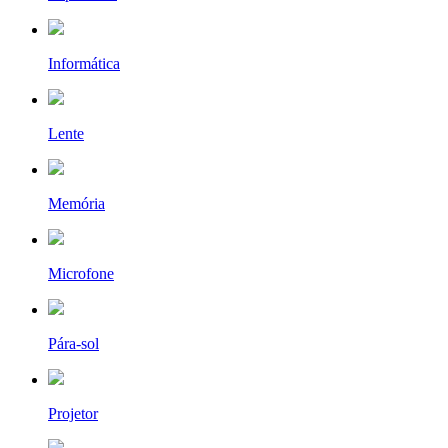
Informática
Lente
Memória
Microfone
Pára-sol
Projetor