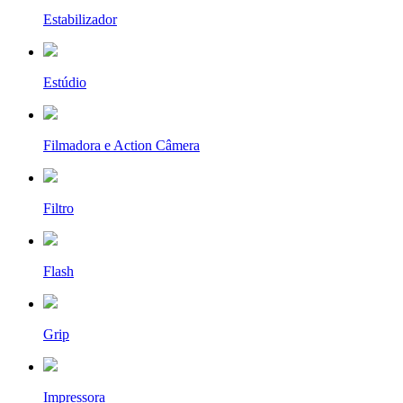
Estabilizador
Estúdio
Filmadora e Action Câmera
Filtro
Flash
Grip
Impressora