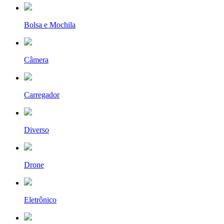
Bolsa e Mochila
Câmera
Carregador
Diverso
Drone
Eletrônico