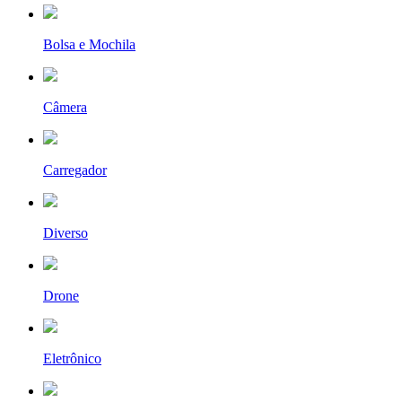
Bolsa e Mochila
Câmera
Carregador
Diverso
Drone
Eletrônico