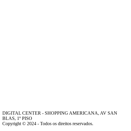
-
CONTATOS
-
ONDE ESTAMOS
-
MISSÃO
-
VISÃO
-
VALORES
-
FALE COM NOSSOS VENDEDORES
AJUDA
COMO COMPRAR
-
TROCAS E DEVOLUÇÕES
-
PORQUE ESCOLHER A DIGITAL CENTER
-
FALE COM GERENTE
- Dani
- Mohamed
DIGITAL CENTER - SHOPPING AMERICANA, AV SAN
BLAS, 1º PISO
Copyright © 2024 - Todos os direitos reservados.