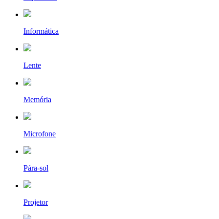
Informática
Lente
Memória
Microfone
Pára-sol
Projetor