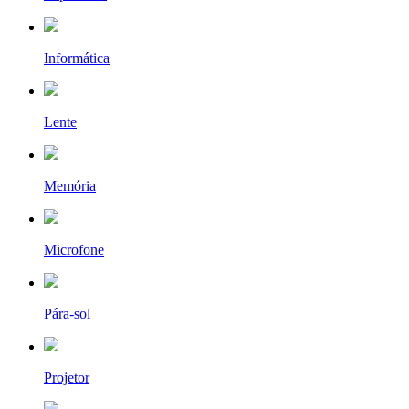
Informática
Lente
Memória
Microfone
Pára-sol
Projetor