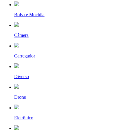
Bolsa e Mochila
Câmera
Carregador
Diverso
Drone
Eletrônico