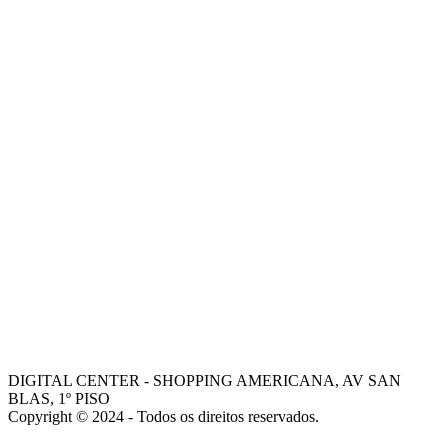
-
CONTATOS
-
ONDE ESTAMOS
-
MISSÃO
-
VISÃO
-
VALORES
-
FALE COM NOSSOS VENDEDORES
AJUDA
COMO COMPRAR
-
TROCAS E DEVOLUÇÕES
-
PORQUE ESCOLHER A DIGITAL CENTER
-
FALE COM GERENTE
- Dani
- Mohamed
DIGITAL CENTER - SHOPPING AMERICANA, AV SAN
BLAS, 1º PISO
Copyright © 2024 - Todos os direitos reservados.