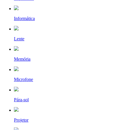
Informática
Lente
Memória
Microfone
Pára-sol
Projetor