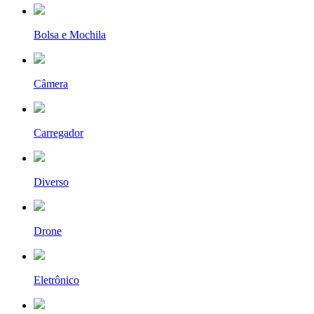
Bolsa e Mochila
Câmera
Carregador
Diverso
Drone
Eletrônico