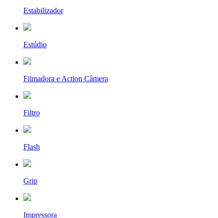
Estabilizador
Estúdio
Filmadora e Action Câmera
Filtro
Flash
Grip
Impressora