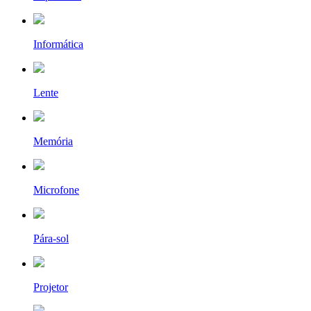
Informática
Lente
Memória
Microfone
Pára-sol
Projetor