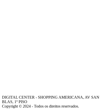
-
CONTATOS
-
ONDE ESTAMOS
-
MISSÃO
-
VISÃO
-
VALORES
-
FALE COM NOSSOS VENDEDORES
AJUDA
COMO COMPRAR
-
TROCAS E DEVOLUÇÕES
-
PORQUE ESCOLHER A DIGITAL CENTER
-
FALE COM GERENTE
- Dani
- Mohamed
DIGITAL CENTER - SHOPPING AMERICANA, AV SAN
BLAS, 1º PISO
Copyright © 2024 - Todos os direitos reservados.