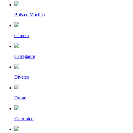
Bolsa e Mochila
Câmera
Carregador
Diverso
Drone
Eletrônico