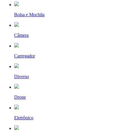
Bolsa e Mochila
Câmera
Carregador
Diverso
Drone
Eletrônico