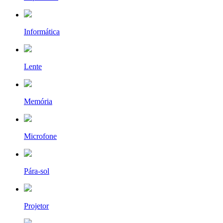
Informática
Lente
Memória
Microfone
Pára-sol
Projetor