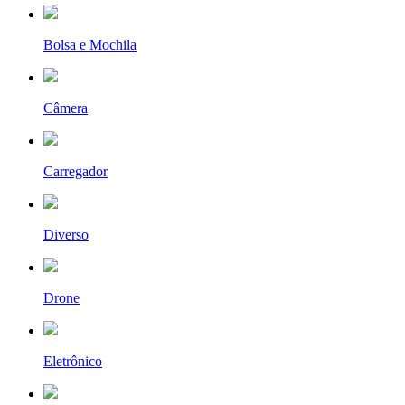
Bolsa e Mochila
Câmera
Carregador
Diverso
Drone
Eletrônico