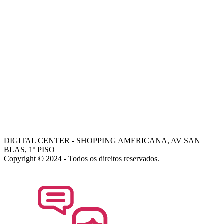
-
VALORES
-
FALE COM NOSSOS VENDEDORES
AJUDA
COMO COMPRAR
-
TROCAS E DEVOLUÇÕES
-
PORQUE ESCOLHER A DIGITAL CENTER
-
FALE COM GERENTE
- Dani
- Mohamed
DIGITAL CENTER - SHOPPING AMERICANA, AV SAN
BLAS, 1º PISO
Copyright © 2024 - Todos os direitos reservados.