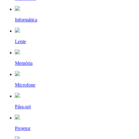
Informática
Lente
Memória
Microfone
Pára-sol
Projetor