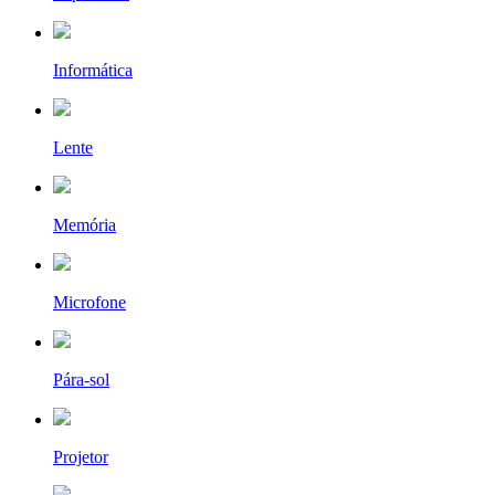
Informática
Lente
Memória
Microfone
Pára-sol
Projetor