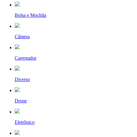
Bolsa e Mochila
Câmera
Carregador
Diverso
Drone
Eletrônico