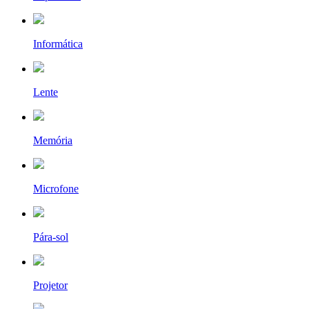
Informática
Lente
Memória
Microfone
Pára-sol
Projetor