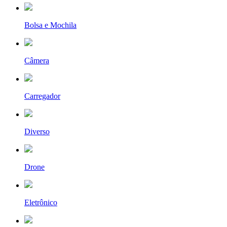
Bolsa e Mochila
Câmera
Carregador
Diverso
Drone
Eletrônico