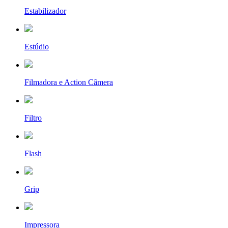
Estabilizador
Estúdio
Filmadora e Action Câmera
Filtro
Flash
Grip
Impressora