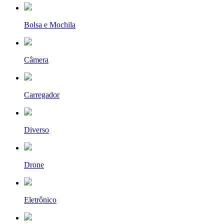
Bolsa e Mochila
Câmera
Carregador
Diverso
Drone
Eletrônico