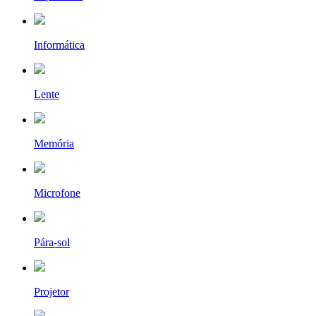
Informática
Lente
Memória
Microfone
Pára-sol
Projetor