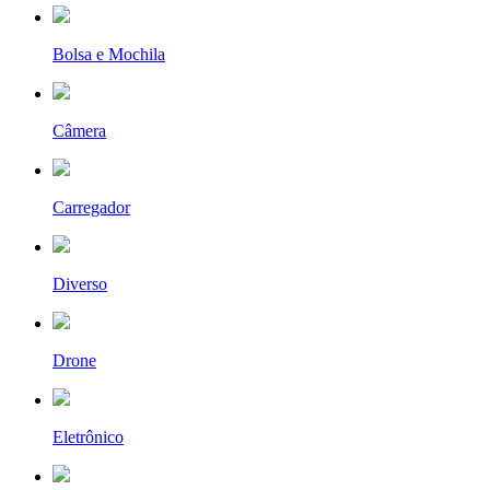
Bolsa e Mochila
Câmera
Carregador
Diverso
Drone
Eletrônico