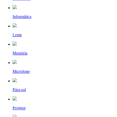
Informática
Lente
Memória
Microfone
Pára-sol
Projetor